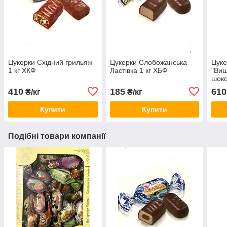
Цукерки Східний грильяж
Цукерки Слобожанська
Цуке
1 кг ХКФ
Ластівка 1 кг ХБФ
"Виш
шоко
ХКФ
410
185
610
₴/кг
₴/кг
Купити
Купити
Подібні товари компанії