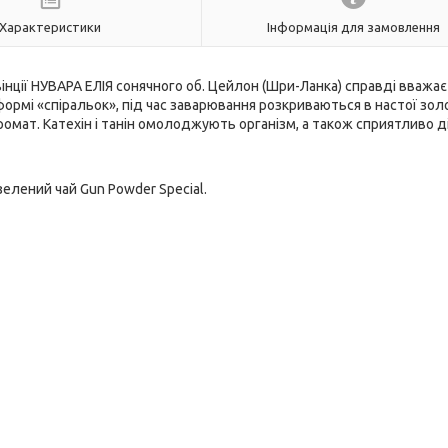
Характеристики
Інформація для замовлення
інції НУВАРА ЕЛІЯ сонячного об. Цейлон (Шри-Ланка) справді вважа
у формі «спіральок», під час заварювання розкриваються в настої зо
омат. Катехін і танін омолоджують організм, а також сприятливо д
елений чай Gun Powder Special.