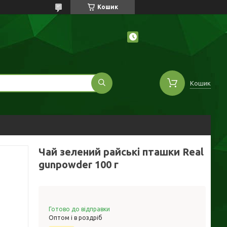
Кошик
Кошик
Чай зелений райські пташки Real
gunpowder 100 г
Готово до відправки
Оптом і в роздріб