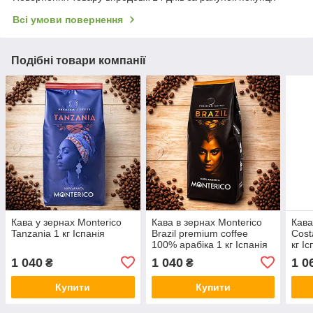
Всі умови повернення
Подібні товари компанії
Кава у зернах Monterico
Кава в зернах Monterico
Кава
Tanzania 1 кг Іспанія
Brazil premium coffee
Cost
100% арабіка 1 кг Іспанія
кг Іс
1 040
1 040
1 0
₴
₴
Купити
Купити