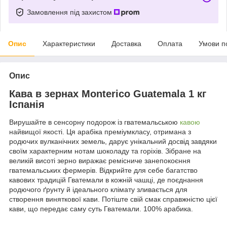
Замовлення під захистом
Опис
Характеристики
Доставка
Оплата
Умови п
Опис
Кава в зернах Monterico Guatemala 1 кг
Іспанія
Вирушайте в сенсорну подорож із гватемальською
кавою
найвищої якості. Ця арабіка преміумкласу, отримана з
родючих вулканічних земель, дарує унікальний досвід завдяки
своїм характерним нотам шоколаду та горіхів. Зібране на
великій висоті зерно виражає ремісниче занепокоєння
гватемальських фермерів. Відкрийте для себе багатство
кавових традицій Гватемали в кожній чашці, де поєднання
родючого ґрунту й ідеального клімату зливається для
створення виняткової кави. Потіште свій смак справжністю цієї
кави, що передає саму суть Гватемали. 100% арабика.