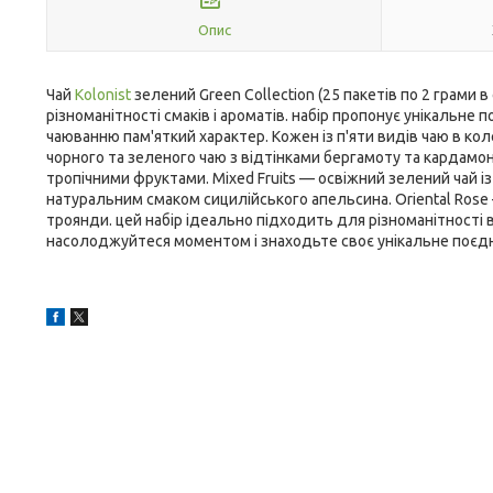
Опис
Чай
Kolonist
зелений Green Collection (25 пакетів по 2 грами в
різноманітності смаків і ароматів. набір пропонує унікальн
чаюванню пам'яткий характер. Кожен із п'яти видів чаю в коле
чорного та зеленого чаю з відтінками бергамоту та кардамон
тропічними фруктами. Mixed Fruits — освіжний зелений чай із
натуральним смаком сицилійського апельсина. Oriental Ros
троянди. цей набір ідеально підходить для різноманітності в
насолоджуйтеся моментом і знаходьте своє унікальне поєднанн