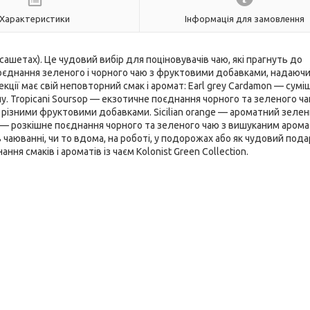
Характеристики
Інформація для замовлення
 сашетах). Це чудовий вибір для поціновувачів чаю, які прагнуть до
е поєднання зеленого і чорного чаю з фруктовими добавками, надаюч
кції має свій неповторний смак і аромат: Earl grey Cardamon — сумі
у. Tropicani Soursop — екзотичне поєднання чорного та зеленого ча
 різними фруктовими добавками. Sicilian orange — ароматний зелени
e — розкішне поєднання чорного та зеленого чаю з вишуканим аром
 чаюванні, чи то вдома, на роботі, у подорожах або як чудовий пода
я смаків і ароматів із чаєм Kolonist Green Collection.