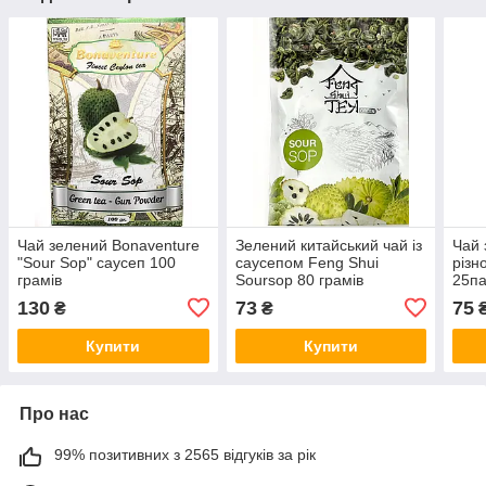
Чай зелений Bonaventure
Зелений китайський чай із
Чай 
"Sour Sop" саусеп 100
саусепом Feng Shui
різн
грамів
Soursop 80 грамів
25па
130
73
75
₴
₴
Купити
Купити
Про нас
99% позитивних з 2565 відгуків за рік