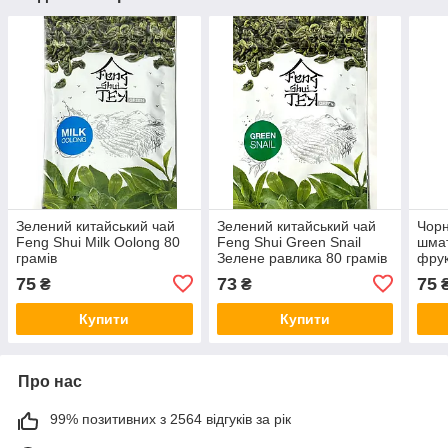
Зелений китайський чай
Зелений китайський чай
Чорн
Feng Shui Milk Oolong 80
Feng Shui Green Snail
шмат
грамів
Зелене равлика 80 грамів
фрук
Frui
75
73
75
₴
₴
Купити
Купити
Про нас
99% позитивних з 2564 відгуків за рік