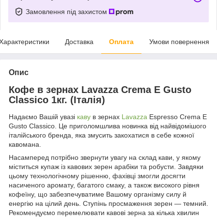
Замовлення під захистом
Характеристики
Доставка
Оплата
Умови повернення
Опис
Кофе в зернах Lavazza Crema E Gusto
Classico 1кг. (Італія)
Надаємо Вашій увазі
каву
в зернах
Lavazza
Espresso
Crema E
Gusto Classico. Це приголомшлива новинка від найвідомішого
італійського бренда, яка змусить закохатися в себе кожної
кавомана.
Насамперед потрібно звернути увагу на склад кави, у якому
міститься купаж із кавових зерен арабіки та робусти. Завдяки
цьому технологічному рішенню, фахівці змогли досягти
насиченого аромату, багатого смаку, а також високого рівня
кофеїну, що забезпечуватиме Вашому організму силу й
енергію на цілий день. Ступінь просмаження зерен — темний.
Рекомендуємо перемелювати кавові зерна за кілька хвилин