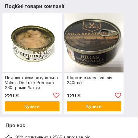
Подібні товари компанії
Печінка тріски натуральна
Шпроти в маслі Valmis
Valmis De Luxe Premium
240г с/к
230 грамів Латвія
220
120
₴
₴
Купити
Купити
Про нас
99% позитивних з 2565 відгуків за рік