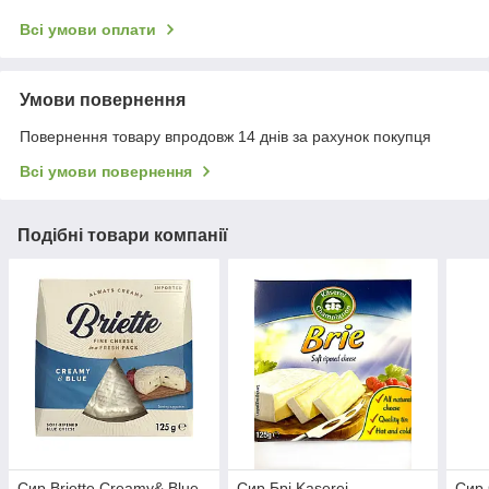
Всі умови оплати
Умови повернення
Повернення товару впродовж 14 днів за рахунок покупця
Всі умови повернення
Подібні товари компанії
Сир Briette Creamy& Blue
Сир Брі Kaserei
Сир 