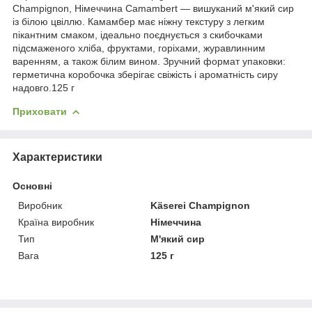
Champignon, Німеччина Camambert — вишуканий м'який сир
із білою цвіллю. Камамбер має ніжну текстуру з легким
пікантним смаком, ідеально поєднується з скибочками
підсмаженого хліба, фруктами, горіхами, журавлинним
варенням, а також білим вином. Зручний формат упаковки:
герметична коробочка зберігає свіжість і ароматність сиру
надовго.125 г
Приховати
Характеристики
Основні
Виробник
Käserei Champignon
Країна виробник
Німеччина
Тип
М'який сир
Вага
125 г