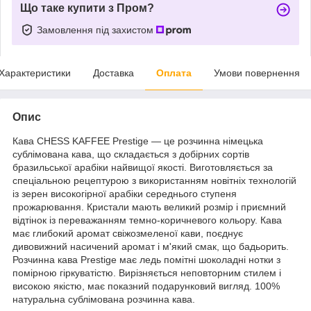
Що таке купити з Пром?
Замовлення під захистом
Характеристики
Доставка
Оплата
Умови повернення
Опис
Кава CHESS KAFFEE Prestige — це розчинна німецька
сублімована кава, що складається з добірних сортів
бразильської арабіки найвищої якості. Виготовляється за
спеціальною рецептурою з використанням новітніх технологій
із зерен високогірної арабіки середнього ступеня
прожарювання. Кристали мають великий розмір і приємний
відтінок із переважанням темно-коричневого кольору. Кава
має глибокий аромат свіжозмеленої кави, поєднує
дивовижний насичений аромат і м'який смак, що бадьорить.
Розчинна кава Prestige має ледь помітні шоколадні нотки з
помірною гіркуватістю. Вирізняється неповторним стилем і
високою якістю, має показний подарунковий вигляд. 100%
натуральна сублімована розчинна кава.