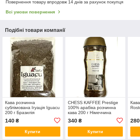
Повернення товару впродовж 14 днів за рахунок покупця
Всі умови повернення
Подібні товари компанії
Кава розчинна
CHESS KAFFEE Prestige
Кава
сублімована Ігуація Iguacu
100% арабіка розчинна
Rost
200 г Бразилія
кава 200 г Німеччина
140
340
280
₴
₴
Купити
Купити