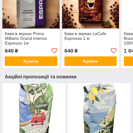
Кава в зернах Prima
Кава в зернах LеCafe
Кава
Milliano Grand Intenso
Espresso 1 кг
Braz
Espresso 1кг
100%
640
640
1 0
₴
₴
Купити
Купити
Акційні пропозиції та новинки