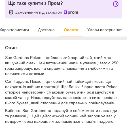
Що таке купити з Пром?
Замовлення під захистом
Характеристики
Доставка
Оплата
Умови повернення
Опис
Sun Gardens Pekoe – цейлонський чорний чай, який має
вишуканий смак. Цей витончений напій в упаковці вагою 250
грам запрошує вас на справжнє чаювання з глибокими та
насиченими нотками.
Сан Гарденс Пекоє – це чорний чай найвищої якості, що
походить із чайних плантацій Шрі Ланки. Чорне листя Pekoe
створює неповторний смаковий букет, який розгадується в
кожній чашці. Насолоджуйтесь насиченістю та витонченістю
цього букета, який створений для справжніх поціновувачів.
Виберіть Sun Gardens та подаруйте собі моменти насолоди
та релаксації. Цей цейлонський чорний чай запрошує вас у
подорож через пахощі, які залишаються в пам'яті надовго.