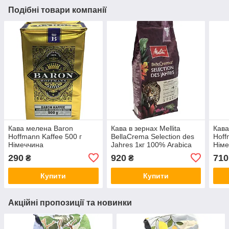
Подібні товари компанії
Кава мелена Baron
Кава в зернах Mellita
Кава
Hoffmann Kaffee 500 г
BellaCrema Selection des
Hoff
Німеччина
Jahres 1кг 100% Arabica
Німе
290
920
710
₴
₴
Купити
Купити
Акційні пропозиції та новинки