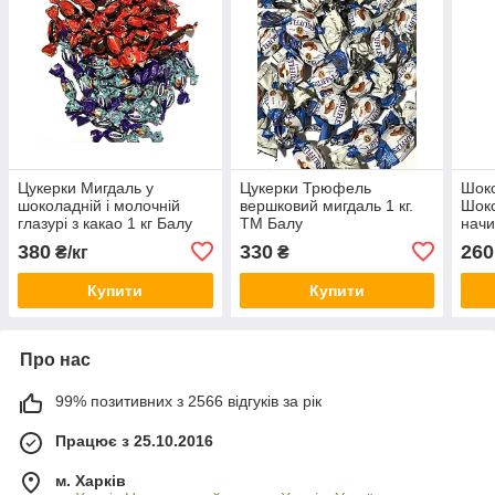
Цукерки Мигдаль у
Цукерки Трюфель
Шоко
шоколадній і молочній
вершковий мигдаль 1 кг.
Шоко
глазурі з какао 1 кг Балу
ТМ Балу
начи
380
330
260
₴/кг
₴
Купити
Купити
Про нас
99% позитивних з 2566 відгуків за рік
Працює з 25.10.2016
м. Харків