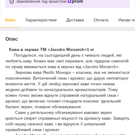
Замовлення під захистом
Опис
Характеристики
Доставка
Оплата
Умови п
Опис
Кава в зернах ТМ «Jacobs Monarch»1 кг
Погодьтеся, на сьогоднішній день є чимало людей, які
люблять каву. Кожен має свої переваги, але лідером симпатій
по праву вважається кава в зернах від «Jacobs Monarch».
Зернова кава Якобс Монарх – класика, яка не змінюється
поколіннями. Витончений смак і аромат, що дарує неповторні
моменти життя. У цій лінійці зернової кави точно немає
жодних добавок та ненатуральних ароматизаторів. Тому
кожен точно зможе відчути справжній натуральний смак і
аромат, що включає головні стандарти класики: ідеальний
баланс зерен, помірне обсмажування.
Саме у ретельному обсмажуванні кавових зерен
криється секрет справжньої міцності та аромату кави. Заваріть
собі чашку смачної кави, і ви відчуєте її унікальний
привабливий смак і аромат.