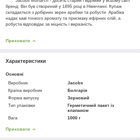
Jacobs Monarch - досить старий і відомий у всьому світі
бренд. Він був створений у 1895 році в Німеччині. Купаж
складається з добірних зерен арабіки та робусти. Арабіка
надає каві тонкого аромату та присмаку ефірних олій, а
робуста відповідає за міцність і виразність.
Приховати
Характеристики
Основні
Виробник
Jacobs
Країна виробник
Болгарія
Форма випуску
Зерновий
Тип упаковки
Герметичний пакет із
клапаном
Вага
1000 г
Приховати