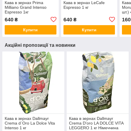
Кава в зернах Prima
Кава в зернах LеCafe
Кава
Milliano Grand Intenso
Espresso 1 кг
Mona
Espresso 1кг
шт.) 
640
640
160
₴
₴
Купити
Купити
Акційні пропозиції та новинки
Кава в зернах Dallmayr
Кава в зернах Dallmayr
Crema d`Oro La Dolce Vita
Crema D'oro LA DOLCE VITA
Intenso 1 кг
LEGGERO 1 кг Німеччина