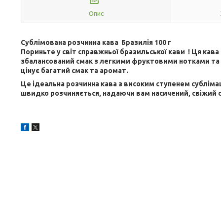
Опис
Сублімована розчинна кава Бразилія 100 г
Пориньте у світ справжньої бразильської кави ! Ця кава
збалансований смак з легкими фруктовими нотками та
цінує багатий смак та аромат.
Це ідеальна розчинна кава з високим ступенем сублімаці
швидко розчиняється, надаючи вам насичений, свіжий с