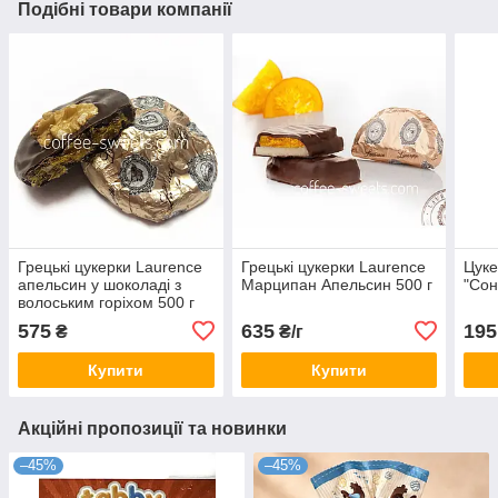
Подібні товари компанії
Грецькі цукерки Laurence
Грецькі цукерки Laurence
Цуке
апельсин у шоколаді з
Марципан Апельсин 500 г
"Сон
волоським горіхом 500 г
575
635
195
₴
₴/г
Купити
Купити
Акційні пропозиції та новинки
–45%
–45%