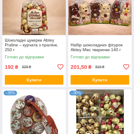
Шоколадні цукерки Abtey
Praline – курчата з праліне,
Набір шоколадних фігурок
250 г
Abtey Мікс тваринки 140 г
Готово до відправки
Готово до відправки
192
201,50
₴
₴
320 ₴
310 ₴
Купити
Купити
–35%
–30%