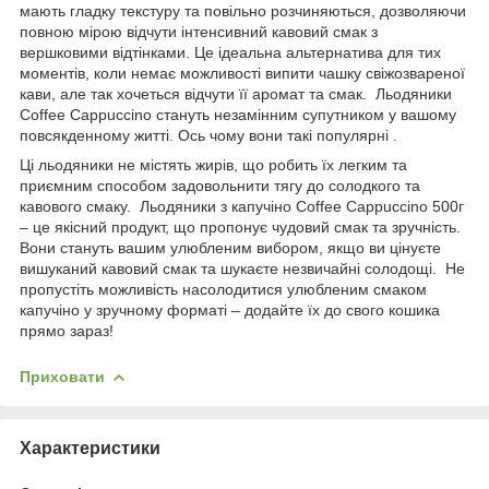
мають гладку текстуру та повільно розчиняються, дозволяючи
повною мірою відчути інтенсивний кавовий смак з
вершковими відтінками. Це ідеальна альтернатива для тих
моментів, коли немає можливості випити чашку свіжозвареної
кави, але так хочеться відчути її аромат та смак. Льодяники
Coffee Cappuccino стануть незамінним супутником у вашому
повсякденному житті. Ось чому вони такі популярні .
Ці льодяники не містять жирів, що робить їх легким та
приємним способом задовольнити тягу до солодкого та
кавового смаку. Льодяники з капучіно Coffee Cappuccino 500г
– це якісний продукт, що пропонує чудовий смак та зручність.
Вони стануть вашим улюбленим вибором, якщо ви цінуєте
вишуканий кавовий смак та шукаєте незвичайні солодощі. Не
пропустіть можливість насолодитися улюбленим смаком
капучіно у зручному форматі – додайте їх до свого кошика
прямо зараз!
Приховати
Характеристики