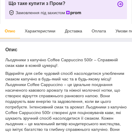
Що таке купити з Пром?
Замовлення під захистом
Опис
Характеристики
Доставка
Оплата
Умови п
Опис
Льодяники з капучіно Coffee Cappuccino 500г – Справжній
смак кави в кожній цукерці!.
Відкрийте для себе чудовий спосіб насолодитися улюбленим
смаком капучіно в будь-який час та в будь-якому місці!
Льодяники Coffee Cappuccino – це ідеальне поєднання
насиченого кавового аромату та ніжної молочної нотки, що
створює відчуття справжнього ранкового напою. Вони
подарують вам енергію та задоволення, коли ви цього
потребуєте. Інтенсивний смак та аромат. Льодяники з капучіно
Coffee Cappuccino 500г створені для поціновувачів кави, які
шукають зручний спосіб насолодитися її смаком. Кожен
льодяник – це маленький витвір кондитерського мистецтва,
що імітує багатство та глибину справжнього капучіно. Вони