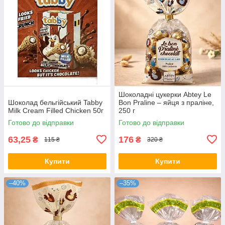
Шоколадні цукерки Abtey Le
Шоколад бельгійський Tabby
Bon Praline – яйця з праліне,
Milk Cream Filled Chicken 50г
250 г
Готово до відправки
Готово до відправки
63,25
176
₴
₴
115 ₴
320 ₴
Купити
Купити
–40%
–35%