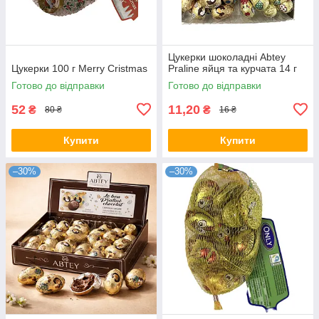
Цукерки шоколадні Abtey
Цукерки 100 г Merry Cristmas
Praline яйця та курчата 14 г
Готово до відправки
Готово до відправки
52
11,20
₴
₴
80 ₴
16 ₴
Купити
Купити
–30%
–30%