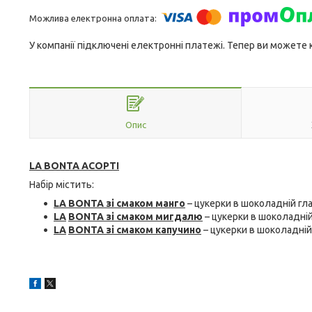
У компанії підключені електронні платежі. Тепер ви можете
Опис
LA BONTA АСОРТІ
Набір містить:
LA BONTA
зі смаком манго
– цукерки в шоколадній гл
LA
BONTA
зі смаком мигдалю
– цукерки в шоколадні
LA
BONTA
зі смаком капучино
– цукерки в шоколадні