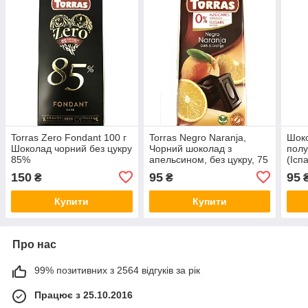
Torras Zero Fondant 100 г
Torras Negro Naranja,
Шоко
Шоколад чорний без цукру
Чорний шоколад з
полу
85%
апельсином, без цукру, 75
(Ісп
г
150
95
95
₴
₴
Купити
Купити
Про нас
99% позитивних з 2564 відгуків за рік
Працює з 25.10.2016