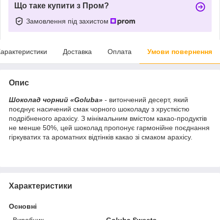
Що таке купити з Пром?
Замовлення під захистом
арактеристики
Доставка
Оплата
Умови повернення
Опис
Шоколад чорний «Goluba»
- витончений десерт, який
поєднує насичений смак чорного шоколаду з хрусткістю
подрібненого арахісу. З мінімальним вмістом какао-продуктів
не менше 50%, цей шоколад пропонує гармонійне поєднання
гіркуватих та ароматних відтінків какао зі смаком арахісу.
Характеристики
Основні
Виробник
Goluba Sweets