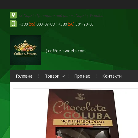
м. Харків Центральний ринок, Харків, Україна
+380
(95)
003-07-08
+380
(50)
301-29-03
coffee-sweets.com
Головна
Товари
Про нас
Контакти