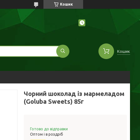
Кошик
Кошик
Чорний шоколад із мармеладом
(Goluba Sweets) 85г
Готово до відправки
Оптом і в роздріб