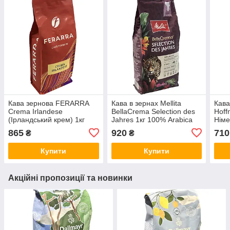
Кава зернова FERARRA
Кава в зернах Mellita
Кава
Crema Irlandese
BellaCrema Selection des
Hoff
(Ірландський крем) 1кг
Jahres 1кг 100% Arabica
Німе
865
920
710
₴
₴
Купити
Купити
Акційні пропозиції та новинки