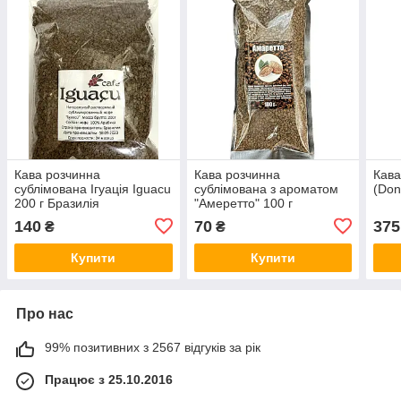
Кава розчинна
Кава розчинна
Кава
сублімована Ігуація Iguacu
сублімована з ароматом
(Don
200 г Бразилія
"Амеретто" 100 г
140
70
375
₴
₴
Купити
Купити
Про нас
99% позитивних з 2567 відгуків за рік
Працює з 25.10.2016