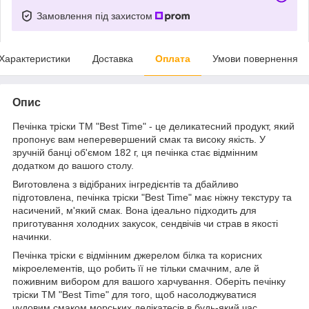
Замовлення під захистом
Характеристики
Доставка
Оплата
Умови повернення
Опис
Печінка тріски ТМ "Best Time" - це деликатесний продукт, який
пропонує вам неперевершений смак та високу якість. У
зручній банці об'ємом 182 г, ця печінка стає відмінним
додатком до вашого столу.
Виготовлена з відібраних інгредієнтів та дбайливо
підготовлена, печінка тріски "Best Time" має ніжну текстуру та
насичений, м'який смак. Вона ідеально підходить для
приготування холодних закусок, сендвічів чи страв в якості
начинки.
Печінка тріски є відмінним джерелом білка та корисних
мікроелементів, що робить її не тільки смачним, але й
поживним вибором для вашого харчування. Оберіть печінку
тріски ТМ "Best Time" для того, щоб насолоджуватися
чудовим смаком морських делікатесів в будь-який час.