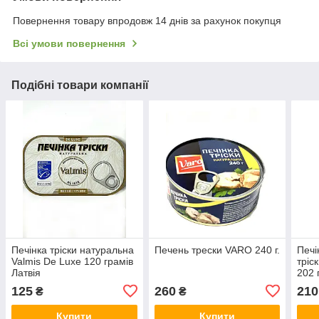
Повернення товару впродовж 14 днів за рахунок покупця
Всі умови повернення
Подібні товари компанії
Печінка тріски натуральна
Печень трески VARO 240 г.
Печі
Valmis De Luxe 120 грамів
тріс
Латвія
202 
125
260
210
₴
₴
Купити
Купити