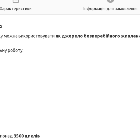
Характеристики
Інформація для замовлення
P
яку можна використовувати
як джерело безперебійного живлен
ьну роботу:
 понад
3500 циклів