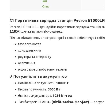
Опис
🔌 Портативна зарядна станція Pecron E1000LF
Pecron E1000LFP — це надійна портативна зарядна станція, 
(ДБЖ)
для квартири або будинку.
Під час відключень електроенергії станція забезпечує стабіл
газового котла
холодильника
роутера та інтернету
освітлення
іншої базової побутової техніки
⚡ Потужність та акумулятор
Номінальна потужність:
1800 Вт
Пікова потужність:
3000 Вт
Ємність акумулятора:
1024 Вт·год
Тип батареї:
LiFePO₄ (літій-залізо-фосфат)
— ресурс