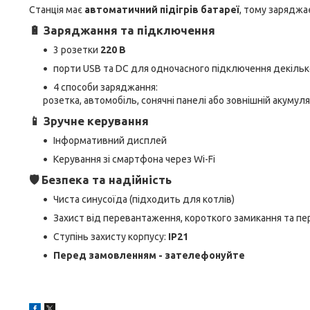
Станція має
автоматичний підігрів батареї
, тому заряджа
🔋 Заряджання та підключення
3 розетки
220 В
порти USB та DC для одночасного підключення декільк
4 способи заряджання:
розетка, автомобіль, сонячні панелі або зовнішній акумул
📱 Зручне керування
Інформативний дисплей
Керування зі смартфона через Wi-Fi
🛡️ Безпека та надійність
Чиста синусоїда (підходить для котлів)
Захист від перевантаження, короткого замикання та пе
Ступінь захисту корпусу:
IP21
Перед замовленням - зателефонуйте