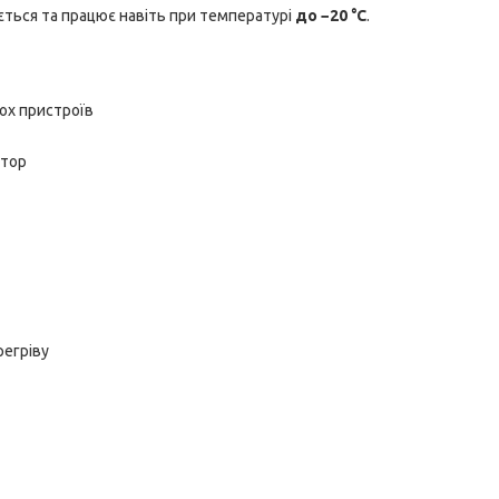
ється та працює навіть при температурі
до −20 °C
.
ох пристроїв
ятор
регріву