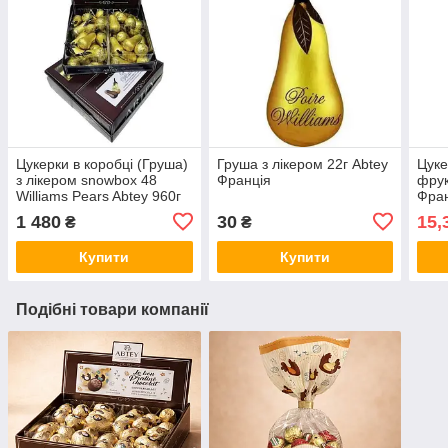
Цукерки в коробці (Груша)
Груша з лікером 22г Abtey
Цуке
з лікером snowbox 48
Франція
фрук
Williams Pears Abtey 960г
Фра
1 480
30
15,
₴
₴
Купити
Купити
Подібні товари компанії