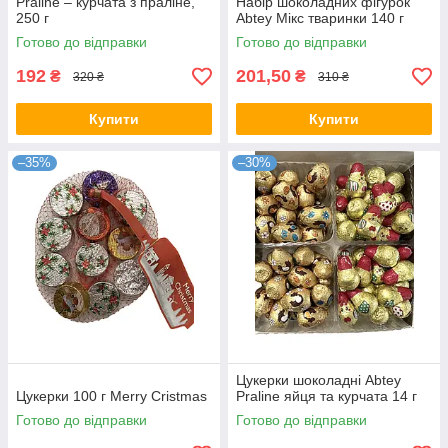
Praline – курчата з праліне,
Набір шоколадних фігурок
250 г
Abtey Мікс тваринки 140 г
Готово до відправки
Готово до відправки
192
201,50
₴
₴
320 ₴
310 ₴
Купити
Купити
–35%
–30%
Цукерки шоколадні Abtey
Цукерки 100 г Merry Cristmas
Praline яйця та курчата 14 г
Готово до відправки
Готово до відправки