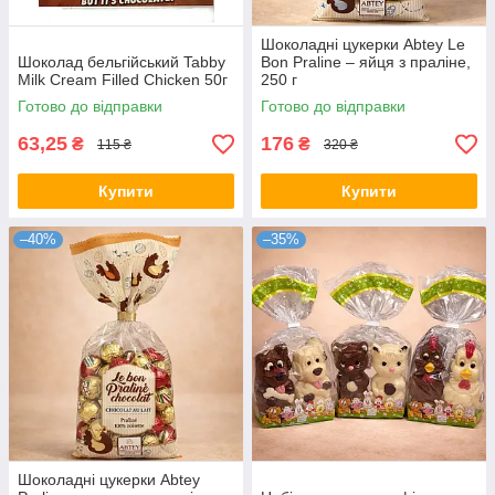
Шоколадні цукерки Abtey Le
Шоколад бельгійський Tabby
Bon Praline – яйця з праліне,
Milk Cream Filled Chicken 50г
250 г
Готово до відправки
Готово до відправки
63,25
176
₴
₴
115 ₴
320 ₴
Купити
Купити
–40%
–35%
Шоколадні цукерки Abtey