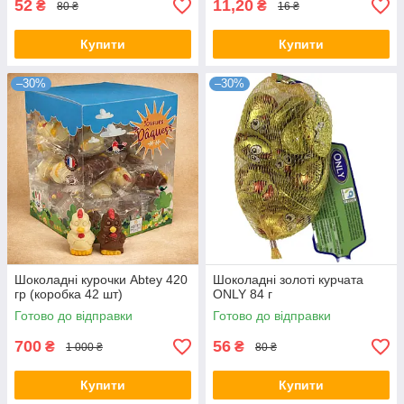
52
11,20
₴
₴
80 ₴
16 ₴
Купити
Купити
–30%
–30%
Шоколадні курочки Abtey 420
Шоколадні золоті курчата
гр (коробка 42 шт)
ONLY 84 г
Готово до відправки
Готово до відправки
700
56
₴
₴
1 000 ₴
80 ₴
Купити
Купити