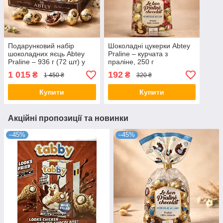
Подарунковий набір
Шоколадні цукерки Abtey
шоколадних яєць Abtey
Praline – курчата з
Praline – 936 г (72 шт) у
праліне, 250 г
коробці, преміум
1 015
192
₴
₴
1 450 ₴
320 ₴
солодощі
Купити
Купити
Акційні пропозиції та новинки
–45%
–45%