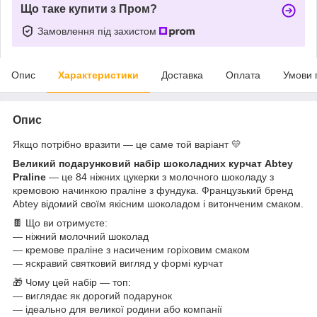
Що таке купити з Пром?
Замовлення під захистом
Опис
Характеристики
Доставка
Оплата
Умови 
Опис
Якщо потрібно вразити — це саме той варіант 💛
Великий подарунковий набір шоколадних курчат Abtey
Praline
— це 84 ніжних цукерки з молочного шоколаду з
кремовою начинкою праліне з фундука. Французький бренд
Abtey відомий своїм якісним шоколадом і витонченим смаком.
🍫 Що ви отримуєте:
— ніжний молочний шоколад
— кремове праліне з насиченим горіховим смаком
— яскравий святковий вигляд у формі курчат
🎁 Чому цей набір — топ:
— виглядає як дорогий подарунок
— ідеально для великої родини або компанії