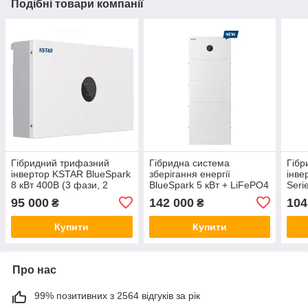
Подібні товари компанії
Гібридний трифазний
Гібридна система
Гібр
інвертор KSTAR BlueSpark
зберігання енергії
інве
8 кВт 400В (3 фази, 2
BlueSpark 5 кВт + LiFePO4
Seri
MPPT, WiFi, 51.2V
5.1 кВт·год (EVE), 230В, 2
фази
95 000
142 000
104
₴
₴
LiFePO4)
MPPT, Wi-Fi
51.2
Купити
Купити
Про нас
99% позитивних з 2564 відгуків за рік