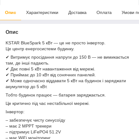
Опис
Характеристики
Доставка
Оплата
Умови п
Опис
KSTAR BlueSpark 5 кВт — це не просто інвертор.
Це центр енергосистеми будинку.
✔ Витримує просідання напруги до 150 В — не вимикається
там, де інші падають.
✔ Дає повні 5 кВт навантаження від мережі.
✔ Приймає до 10 кВт від сонячних панелей.
✔ Може одночасно віддавати 5 кВт на будинок і заряджати
акумулятор до 5 кВт.
Тобто будинок працює — батарея заряджається.
Це критично під час нестабільної мережі.
Інвертор:
– забезпечує чисту синусоїду
– має 2 MPPT трекери
– підтримує LiFePO4 51.2V
– має WiFi моніторинг