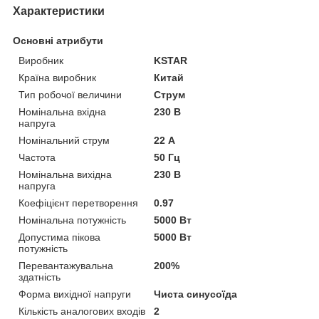
Характеристики
Основні атрибути
Виробник
KSTAR
Країна виробник
Китай
Тип робочої величини
Струм
Номінальна вхідна
230 В
напруга
Номінальний струм
22 А
Частота
50 Гц
Номінальна вихідна
230 В
напруга
Коефіцієнт перетворення
0.97
Номінальна потужність
5000 Вт
Допустима пікова
5000 Вт
потужність
Перевантажувальна
200%
здатність
Форма вихідної напруги
Чиста синусоїда
Кількість аналогових входів
2