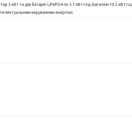
ор 5 кВт та дві батареї LiFePO4 по 5.1 кВт·год (загалом 10.2 кВт·год
нтелектуальним керуванням енергією.