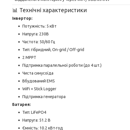
📊 Технічні характеристики
Інвертор:
Потужність: 5 кВт
Напруга: 230В
Частота: 50/60 Гц
Тип: гібридний, On-grid / Off-grid
2 MPPT
Підтримка паралельної роботи (до 4 шт.)
Чиста синусоїда
Вбудований EMS
WiFi + Stick Logger
Підтримка генератора
Батарея:
Тип: LiFePO4
Напруга: 51.2 В
Ємність: 10.2 кВт·год