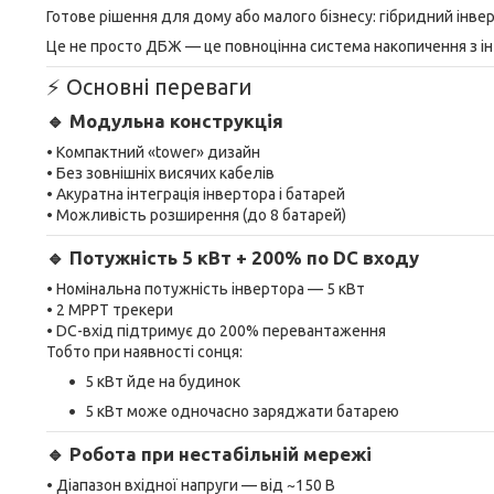
Готове рішення для дому або малого бізнесу: гібридний інверт
Це не просто ДБЖ — це повноцінна система накопичення з і
⚡ Основні переваги
🔹 Модульна конструкція
• Компактний «tower» дизайн
• Без зовнішніх висячих кабелів
• Акуратна інтеграція інвертора і батарей
• Можливість розширення (до 8 батарей)
🔹 Потужність 5 кВт + 200% по DC входу
• Номінальна потужність інвертора — 5 кВт
• 2 MPPT трекери
• DC-вхід підтримує до 200% перевантаження
Тобто при наявності сонця:
5 кВт йде на будинок
5 кВт може одночасно заряджати батарею
🔹 Робота при нестабільній мережі
• Діапазон вхідної напруги — від ~150 В