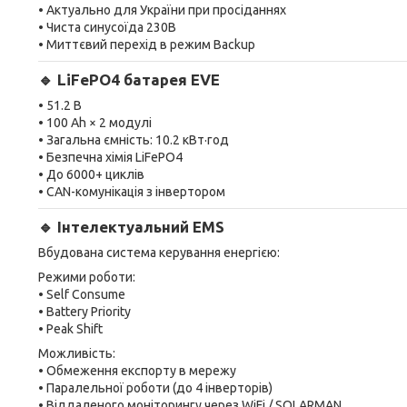
• Актуально для України при просіданнях
• Чиста синусоїда 230В
• Миттєвий перехід в режим Backup
🔹 LiFePO4 батарея EVE
• 51.2 В
• 100 Ah × 2 модулі
• Загальна ємність: 10.2 кВт·год
• Безпечна хімія LiFePO4
• До 6000+ циклів
• CAN-комунікація з інвертором
🔹 Інтелектуальний EMS
Вбудована система керування енергією:
Режими роботи:
• Self Consume
• Battery Priority
• Peak Shift
Можливість:
• Обмеження експорту в мережу
• Паралельної роботи (до 4 інверторів)
• Віддаленого моніторингу через WiFi / SOLARMAN