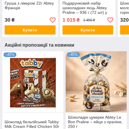
Груша з лікером 22г Abtey
Подарунковий набір
Шоко
Франція
шоколадних яєць Abtey
моло
Praline – 936 г (72 шт) у
горі
коробці, преміум
30
1 015
320
₴
₴
1 450 ₴
солодощі
Купити
Купити
Акційні пропозиції та новинки
–45%
–45%
Шоколадні цукерки Abtey Le
Шоколад бельгійський Tabby
Bon Praline – яйця з праліне,
Milk Cream Filled Chicken 50г
250 г