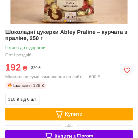
Шоколадні цукерки Abtey Praline – курчата з
праліне, 250 г
Готово до відправки
Опт і роздріб
192
₴
320 ₴
Мінімальна сума замовлення на сайті — 600 ₴
Економія
128 ₴
310 ₴
від 6 шт.
Купити
або
Купити з