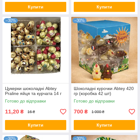
Купити
Купити
–30%
–30%
Цукерки шоколадні Abtey
Шоколадні курочки Abtey 420
Praline яйця та курчата 14 г
гр (коробка 42 шт)
Готово до відправки
Готово до відправки
11,20
700
₴
₴
16 ₴
1 000 ₴
Купити
Купити
–30%
–30%