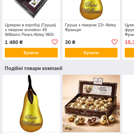
Цукерки в коробці (Груша)
Груша з лікером 22г Abtey
Цуке
з лікером snowbox 48
Франція
фрук
Williams Pears Abtey 960г
Фра
1 480
30
15,
₴
₴
Купити
Купити
Подібні товари компанії