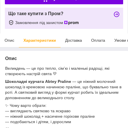
Що таке купити з Пром?
Замовлення під захистом
Опис
Характеристики
Доставка
Оплата
Умови 
Опис
Великдень — це про тепло, сім’ю і маленькі радощі, які
створюють настрій свята 💛
Шоколадні курчата Abtey Praline
— це ніжний молочний
шоколад із кремовою начинкою праліне, що буквально тане в
роті. А святковий вигляд у формі курчат робить їх ідеальним
доповненням до великоднього столу.
✨ Чому варто обрати:
— виглядають святково та яскраво
— ніжний шоколад + насичене горіхове праліне
— подобаються і дітям, і дорослим