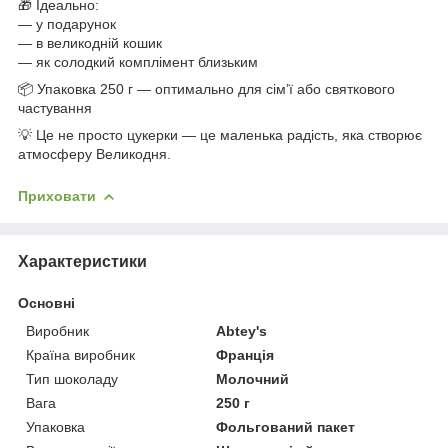
🎁 Ідеально:
— у подарунок
— в великодній кошик
— як солодкий комплімент близьким
📦 Упаковка 250 г — оптимально для сім’ї або святкового
частування
💡 Це не просто цукерки — це маленька радість, яка створює
атмосферу Великодня.
Приховати
Характеристики
Основні
Виробник
Abtey's
Країна виробник
Франція
Тип шоколаду
Молочний
Вага
250 г
Упаковка
Фольгований пакет