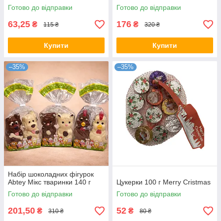
Готово до відправки
Готово до відправки
63,25
176
₴
₴
115 ₴
320 ₴
Купити
Купити
–35%
–35%
Набір шоколадних фігурок
Abtey Мікс тваринки 140 г
Цукерки 100 г Merry Cristmas
Готово до відправки
Готово до відправки
201,50
52
₴
₴
310 ₴
80 ₴