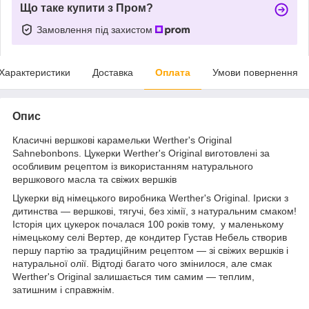
Що таке купити з Пром?
Замовлення під захистом
Характеристики
Доставка
Оплата
Умови повернення
Опис
Класичні вершкові карамельки Werther's Original
Sahnebonbons. Цукерки Werther's Original виготовлені за
особливим рецептом із використанням натурального
вершкового масла та свіжих вершків
Цукерки від німецького виробника Werther's Original. Іриски з
дитинства — вершкові, тягучі, без хімії, з натуральним смаком!
Історія цих цукерок почалася 100 років тому, у маленькому
німецькому селі Вертер, де кондитер Густав Небель створив
першу партію за традиційним рецептом — зі свіжих вершків і
натуральної олії. Відтоді багато чого змінилося, але смак
Werther's Original залишається тим самим — теплим,
затишним і справжнім.