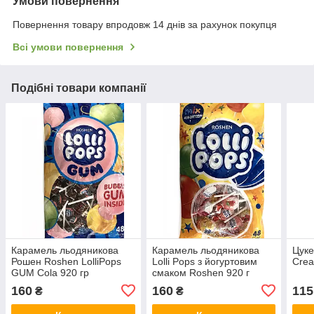
Умови повернення
Повернення товару впродовж 14 днів за рахунок покупця
Всі умови повернення
Подібні товари компанії
Карамель льодяникова
Карамель льодяникова
Цуке
Рошен Roshen LolliPops
Lolli Pops з йогуртовим
Сrea
GUM Cola 920 гр
смаком Roshen 920 г
Україна
160
160
115
₴
₴