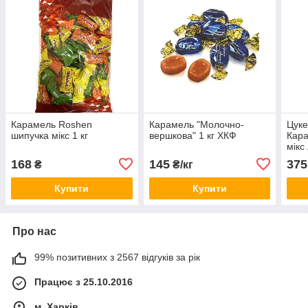
Карамель Roshen
Карамель "Молочно-
Цуке
шипучка мікс 1 кг
вершкова" 1 кг ХКФ
Кара
мікс
168
145
375
₴
₴/кг
Купити
Купити
Про нас
99% позитивних з 2567 відгуків за рік
Працює з 25.10.2016
м. Харків