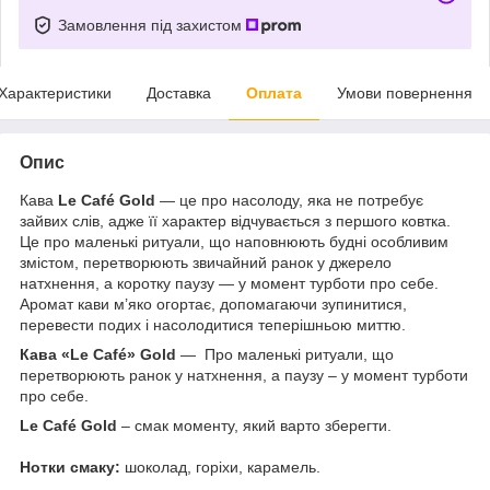
Замовлення під захистом
Характеристики
Доставка
Оплата
Умови повернення
Опис
Кава
Le Café Gold
— це про насолоду, яка не потребує
зайвих слів, адже її характер відчувається з першого ковтка.
Це про маленькі ритуали, що наповнюють будні особливим
змістом, перетворюють звичайний ранок у джерело
натхнення, а коротку паузу — у момент турботи про себе.
Аромат кави м’яко огортає, допомагаючи зупинитися,
перевести подих і насолодитися теперішньою миттю.
Кава «Le Café» Gold
— Про маленькі ритуали, що
перетворюють ранок у натхнення, а паузу – у момент турботи
про себе.
Le Café Gold
– смак моменту, який варто зберегти.
Нотки смаку:
шоколад, горіхи, карамель.