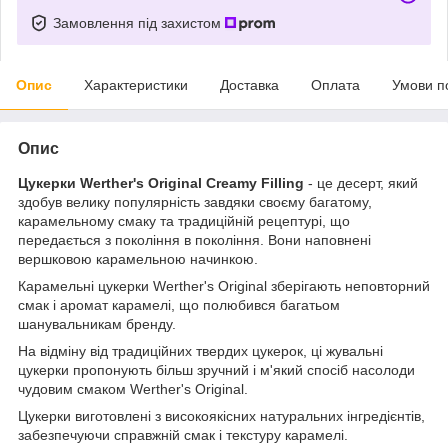
Замовлення під захистом
Опис
Характеристики
Доставка
Оплата
Умови п
Опис
Цукерки Werther's Original Creamy Filling
- це десерт, який
здобув велику популярність завдяки своєму багатому,
карамельному смаку та традиційній рецептурі, що
передається з покоління в покоління. Вони наповнені
вершковою карамельною начинкою.
Карамельні цукерки Werther's Original зберігають неповторний
смак і аромат карамелі, що полюбився багатьом
шанувальникам бренду.
На відміну від традиційних твердих цукерок, ці жувальні
цукерки пропонують більш зручний і м'який спосіб насолоди
чудовим смаком Werther's Original.
Цукерки виготовлені з високоякісних натуральних інгредієнтів,
забезпечуючи справжній смак і текстуру карамелі.