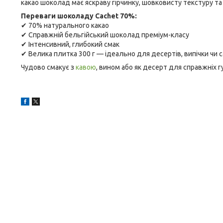
какао шоколад має яскраву гірчинку, шовковисту текстуру т
Переваги шоколаду Cachet 70%:
✔ 70% натурального какао
✔ Справжній бельгійський шоколад преміум-класу
✔ Інтенсивний, глибокий смак
✔ Велика плитка 300 г — ідеально для десертів, випічки чи 
Чудово смакує з
кавою
, вином або як десерт для справжніх г