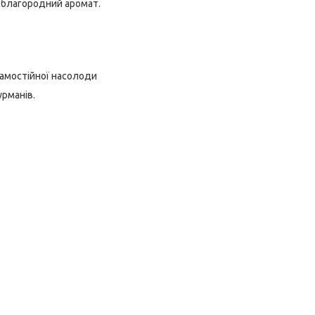
а благородний аромат.
самостійної насолоди
урманів.