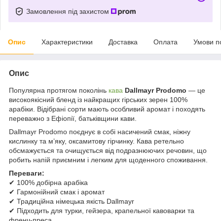
Замовлення під захистом
Опис
Характеристики
Доставка
Оплата
Умови п
Опис
Популярна протягом поколінь
кава
Dallmayr Prodomo
— це
високоякісний бленд із найкращих гірських зерен 100%
арабіки. Відібрані сорти мають особливий аромат і походять
переважно з Ефіопії, батьківщини кави.
Dallmayr Prodomo поєднує в собі насичений смак, ніжну
кислинку та м’яку, оксамитову гірчинку. Кава ретельно
обсмажується та очищується від подразнюючих речовин, що
робить напій приємним і легким для щоденного споживання.
Переваги:
✔ 100% добірна арабіка
✔ Гармонійний смак і аромат
✔ Традиційна німецька якість Dallmayr
✔ Підходить для турки, гейзера, крапельної кавоварки та
френч-преса