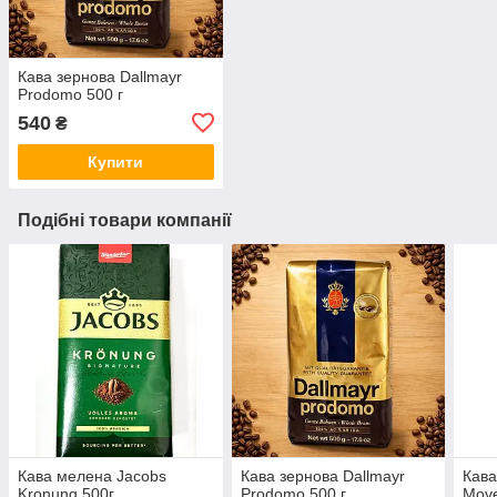
Кава зернова Dallmayr
Prodomo 500 г
540
₴
Купити
Подібні товари компанії
Кава мелена Jacobs
Кава зернова Dallmayr
Кава
Kronung 500г
Prodomo 500 г
Move