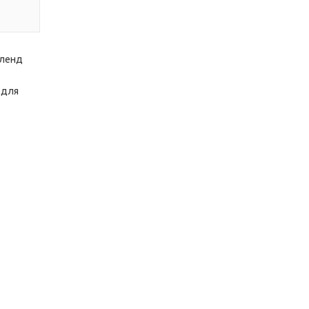
бленд
 для