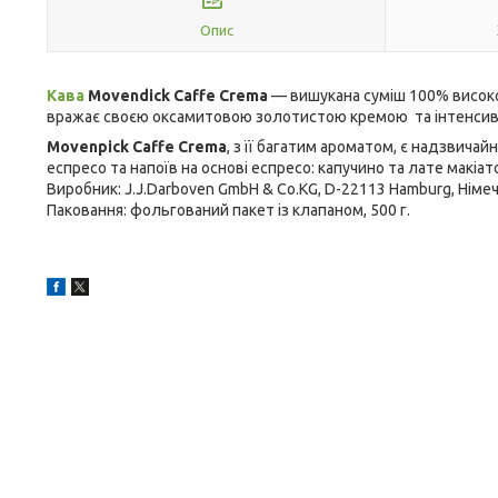
Опис
Кава
Movendick Caffe Crema
— вишукана суміш 100% високої
вражає своєю оксамитовою золотистою кремою та інтенсив
Movenpick Caffe Crema
, з її багатим ароматом, є надзвича
еспресо та напоїв на основі еспресо: капучино та лате макіат
Виробник: J.J.Darboven GmbH & Co.KG, D-22113 Hamburg, Німеч
Паковання: фольгований пакет із клапаном, 500 г.