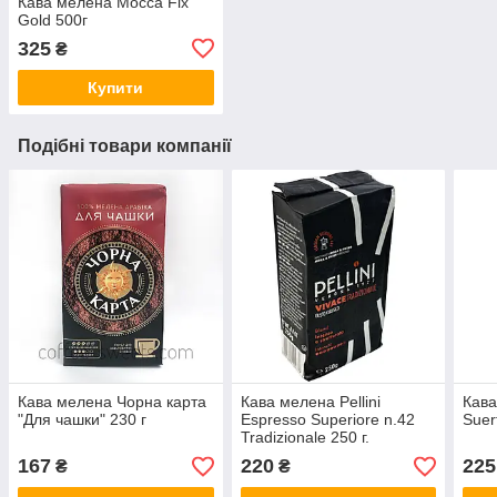
Кава мелена Mocca Fix
Gold 500г
325
₴
Купити
Подібні товари компанії
Кава мелена Чорна карта
Кава мелена Pellini
Кава
"Для чашки" 230 г
Espresso Superiore n.42
Suer
Tradizionale 250 г.
167
220
225
₴
₴