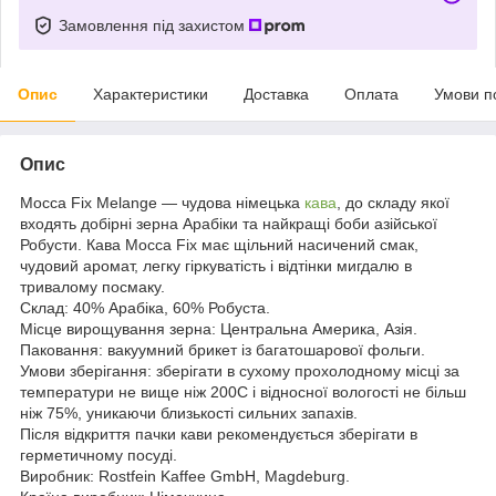
Замовлення під захистом
Опис
Характеристики
Доставка
Оплата
Умови п
Опис
Mocca Fix Melange — чудова німецька
кава
, до складу якої
входять добірні зерна Арабіки та найкращі боби азійської
Робусти. Кава Mocca Fix має щільний насичений смак,
чудовий аромат, легку гіркуватість і відтінки мигдалю в
тривалому посмаку.
Склад: 40% Арабіка, 60% Робуста.
Місце вирощування зерна: Центральна Америка, Азія.
Паковання: вакуумний брикет із багатошарової фольги.
Умови зберігання: зберігати в сухому прохолодному місці за
температури не вище ніж 200C і відносної вологості не більш
ніж 75%, уникаючи близькості сильних запахів.
Після відкриття пачки кави рекомендується зберігати в
герметичному посуді.
Виробник: Rostfein Kaffee GmbH, Magdeburg.