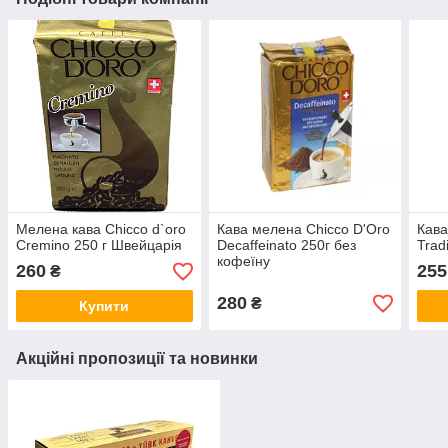
Мелена кава Chicco d`oro
Кава мелена Chicco D'Oro
Кава
Cremino 250 г Швейцарія
Decaffeinato 250г без
Tradi
кофеїну
260
255
₴
280
₴
Купити
Акційні пропозиції та новинки