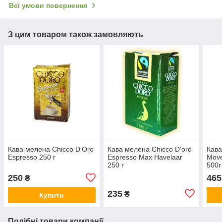
Всі умови повернення
З цим товаром також замовляють
Кава мелена Chicco D'Oro
Кава мелена Chicco D'oro
Кава
Espresso 250 г
Espresso Max Havelaar
Move
250 г
500г
250
465
₴
235
₴
Купити
Подібні товари компанії