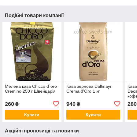
Подібні товари компанії
Мелена кава Chicco d`oro
Кава зернова Dallmayr
Кава
Cremino 250 г Швейцарія
Crema d'Oro 1 кг
Deca
кофе
260
940
280
₴
₴
Купити
Купити
Акційні пропозиції та новинки