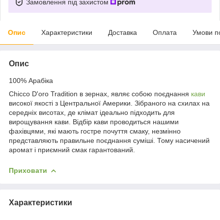
Замовлення під захистом
Опис
Характеристики
Доставка
Оплата
Умови п
Опис
100% Арабіка
Chicco D'oro Tradition в зернах, являє собою поєднання
кави
високої якості з Центральної Америки. Зібраного на схилах на
середніх висотах, де клімат ідеально підходить для
вирощування кави. Відбір кави проводиться нашими
фахівцями, які мають гостре почуття смаку, незмінно
представляють правильне поєднання суміші. Тому насичений
аромат і приємний смак гарантований.
Приховати
Характеристики