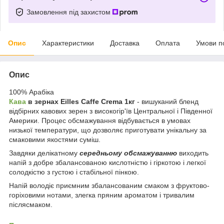
Замовлення під захистом
Опис
Характеристики
Доставка
Оплата
Умови п
Опис
100% Арабіка
Кава
в зернах Eilles Caffe Crema 1кг
- вишуканий бленд
відбірних кавових зерен з високогір'їв Центральної і Південної
Америки. Процес обсмажування відбувається в умовах
низької температури, що дозволяє приготувати унікальну за
смаковими якостями суміш.
Завдяки делікатному
середньому обсмажуванню
виходить
напій з добре збалансованою кислотністю і гіркотою і легкої
солодкістю з густою і стабільної пінкою.
Напій володіє приємним збалансованим смаком з фруктово-
горіховими нотами, злегка пряним ароматом і тривалим
післясмаком.