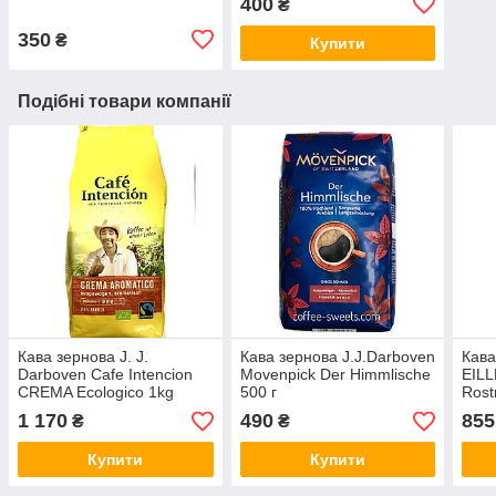
400
₴
350
₴
Купити
Подібні товари компанії
Кава зернова J. J.
Кава зернова J.J.Darboven
Кава
Darboven Cafe Intencion
Movenpick Der Himmlische
EILL
CREMA Ecologico 1kg
500 г
Rost
1 170
490
855
₴
₴
Купити
Купити