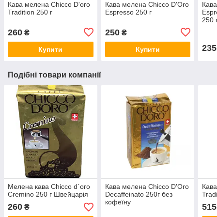
Кава мелена Chicco D'oro
Кава мелена Chicco D'Oro
Кава
Tradition 250 г
Espresso 250 г
Espr
250 
260
250
₴
₴
235
Купити
Купити
Подібні товари компанії
Мелена кава Chicco d`oro
Кава мелена Chicco D'Oro
Кава
Cremino 250 г Швейцарія
Decaffeinato 250г без
Tradi
кофеїну
260
515
₴