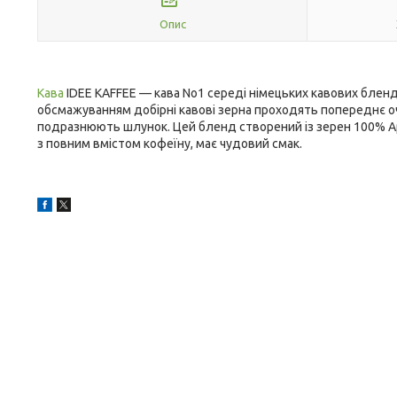
Опис
Кава
IDEE KAFFEE — кава No1 середі німецьких кавових блен
обсмажуванням добірні кавові зерна проходять попереднє 
подразнюють шлунок. Цей бленд створений із зерен 100% Ар
з повним вмістом кофеїну, має чудовий смак.