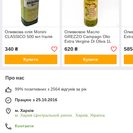
Оливкова олія Monini
Оливковое Масло
Олив
CLASSICO 500 мл Італія
GREZZO Campagn Olio
Extr
Extra Vergine Di Oliva 1L
340
620
585
₴
₴
Купити
Купити
Про нас
99% позитивних з 2564 відгуків за рік
Працює з 25.10.2016
м. Харків
м. Харків Центральний ринок , Харків, Україна
Контакти