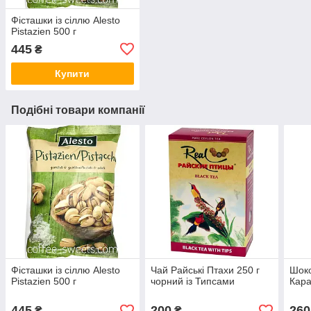
Фісташки із сіллю Alesto
Pistazien 500 г
445
₴
Купити
Подібні товари компанії
Фісташки із сіллю Alesto
Чай Райські Птахи 250 г
Шоко
Pistazien 500 г
чорний із Типсами
Кара
445
200
260
₴
₴