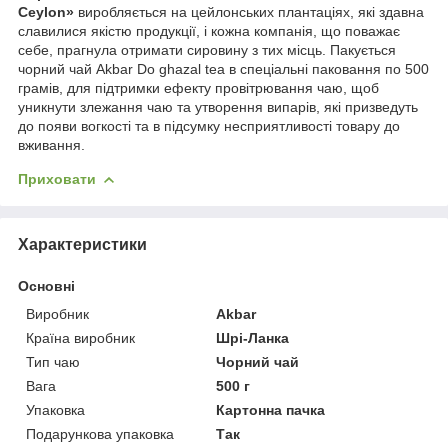
Ceylon»
виробляється на цейлонських плантаціях, які здавна
славилися якістю продукції, і кожна компанія, що поважає
себе, прагнула отримати сировину з тих місць. Пакується
чорний чай Akbar Do ghazal tea в спеціальні паковання по 500
грамів, для підтримки ефекту провітрювання чаю, щоб
уникнути злежання чаю та утворення випарів, які призведуть
до появи вогкості та в підсумку несприятливості товару до
вживання.
Приховати
Характеристики
Основні
Виробник
Akbar
Країна виробник
Шрі-Ланка
Тип чаю
Чорний чай
Вага
500 г
Упаковка
Картонна пачка
Подарункова упаковка
Так