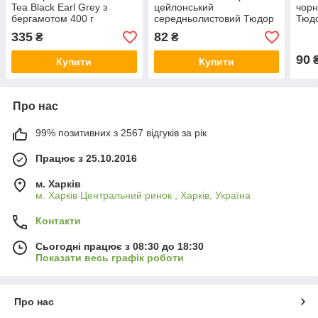
Tea Black Earl Grey з
цейлонський
чорн
бергамотом 400 г
середньолистовий Тюдор
Тюдо
100 г
335
82
₴
₴
90
Купити
Купити
Про нас
99% позитивних з 2567 відгуків за рік
Працює з 25.10.2016
м. Харків
м. Харків Центральний ринок , Харків, Україна
Контакти
Сьогодні працює з 08:30 до 18:30
Показати весь графік роботи
Про нас