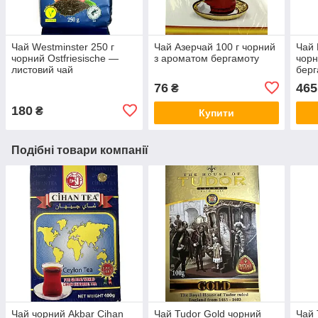
Чай Westminster 250 г
Чай Азерчай 100 г чорний
Чай 
чорний Ostfriesische —
з ароматом бергамоту
чорн
листовий чай
бер
76
465
₴
180
₴
Купити
Подібні товари компанії
Чай чорний Akbar Cihan
Чай Tudor Gold чорний
Чай 