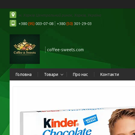
м. Харків Центральний ринок, Харків, Україна
+380
(95)
003-07-08
+380
(50)
301-29-03
coffee-sweets.com
Головна
Товари
Про нас
Контакти