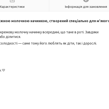
Характеристики
Інформація для замовлення
ніжною молочною начинкою, створений спеціально для м’яког
ремову молочну начинку всередині, що тане в роті. Завдяки
або ділитися.
олодкості — саме тому його люблять як діти, так і дорослі.
 💛