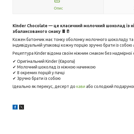
Опис
Kinder Chocolate — це класичний молочний шоколад із 
збалансованого смаку 🍫🥛
Кожен батончик має тонку оболонку молочного шоколаду та к
індивідуальній упаковці кожну порцію зручно брати із собою 
Рецептура Kinder відома своїм ніжним смаком без надмірної с
✔ Оригінальний Kinder (Європа)
✔ Молочний шоколад із ніжною начинкою
✔ 8 окремих порцій у пачці
✔ Зручно брати із собою
Ідеально як перекус, десерт до
кави
або солодкий подарунок