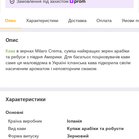
Замовлення під захистом
Опис
Характеристики
Доставка
Оплата
Умови п
Опис
Кава
в зернах Milaro Crema, суміш найкращих зерен арабіки
та ребуси з півдня Америки. Для багатьох поціновувачів кави
саме ця маловідома в Україні іспанська кава підкорила своїм
насиченим ароматом і неповторним смаком.
Характеристики
Основні
Країна виробник
Іспанія
Вид кави
Купаж арабіки та робусти
Форма випуску
Зерновий