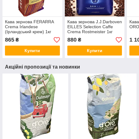
Кава зернова FERARRA
Кава зернова J.J.Darboven
Кава
Crema Irlandese
EILLES Selection Caffe
ORO 
(Ірландський крем) 1кг
Crema Rostmeister 1кг
865
880
1 1
₴
₴
Купити
Купити
Акційні пропозиції та новинки