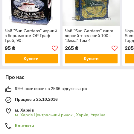
Чай "Sun Gardens" чорний
Чай "Sun Gardens" книга
Чорн
з бергамотом OP Граф
чорний + зелений 100 г
Sum
Грей, 90 г
"Зима" Том 4
Гард
100 
95
265
205
₴
₴
Купити
Купити
Про нас
99% позитивних з 2566 відгуків за рік
Працює з 25.10.2016
м. Харків
м. Харків Центральний ринок , Харків, Україна
Контакти