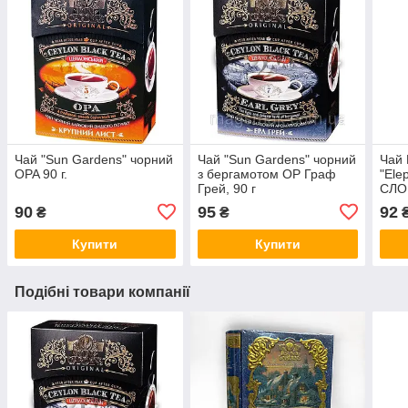
Чай "Sun Gardens" чорний
Чай "Sun Gardens" чорний
Чай 
OPA 90 г.
з бергамотом OP Граф
"Ele
Грей, 90 г
СЛО
90
95
92
₴
₴
Купити
Купити
Подібні товари компанії