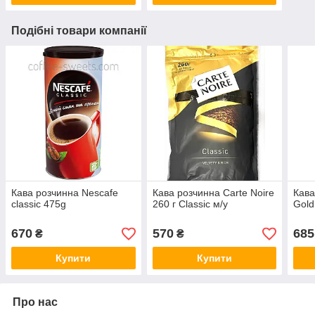
Подібні товари компанії
Кава розчинна Nescafe
Кава розчинна Carte Noire
Кава
classic 475g
260 г Classic м/у
Gold
670
570
685
₴
₴
Купити
Купити
Про нас