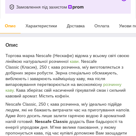
Замовлення під захистом
Опис
Характеристики
Доставка
Оплата
Умови п
Опис
Торгова марка Nescafe (Нескафе) відома у всьому світі своєю
лінійкою натуральної розчинної
кави
. Nescafe
Classic (Класик), 250 г, кава розчинна, м/у виготовляється з
добірних зерен робусти. Зерна спеціально обсмажують,
вибілюють і заварюють найміцнішу каву, яка після
випаровування перетворюється на високоякісну
розчинну
каву
. Кава зберігає свій насичений гіркуватий смак і сильний
кавовий аромат. Містить кофеїн.
Nescafe Classic, 250 г, кава розчинна, м/у ідеально підійде
людям, які не бажають витрачати час на приготування напоїв.
Адже його досить лише залити гарячою водою й ароматний
напій готовий.
Nescafe Classic
додасть Вам бадьорості та
енергії упродовж дня. М'яке велике паковання, у якому
пропонується кава, під час купівлі допоможе Вам заощадити