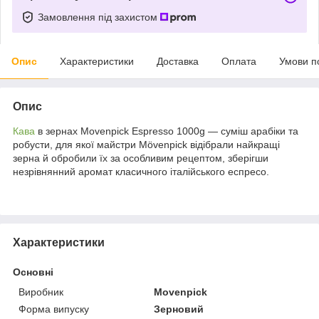
Замовлення під захистом
Опис
Характеристики
Доставка
Оплата
Умови п
Опис
Кава
в зернах Movenpick Espresso 1000g — суміш арабіки та
робусти, для якої майстри Mövenpick відібрали найкращі
зерна й обробили їх за особливим рецептом, зберігши
незрівнянний аромат класичного італійського еспресо.
Характеристики
Основні
Виробник
Movenpick
Форма випуску
Зерновий