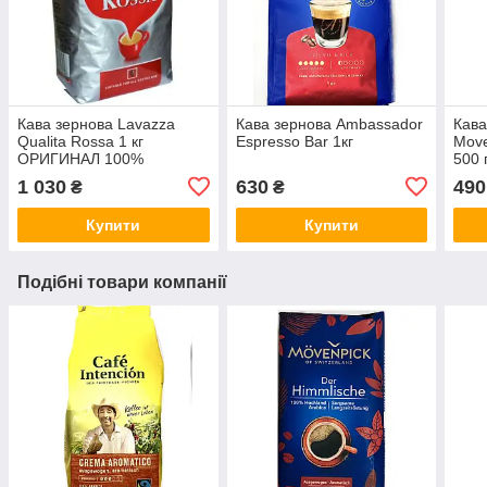
Кава зернова Lavazza
Кава зернова Ambassador
Кава
Qualita Rossa 1 кг
Espresso Bar 1кг
Move
ОРИГИНАЛ 100%
500 
1 030
630
490
₴
₴
Купити
Купити
Подібні товари компанії