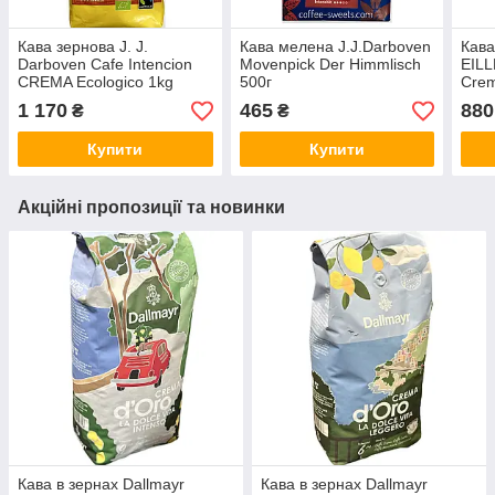
Кава зернова J. J.
Кава мелена J.J.Darboven
Кава
Darboven Cafe Intencion
Movenpick Der Himmlisch
EILL
CREMA Ecologico 1kg
500г
Crem
1 170
465
880
₴
₴
Купити
Купити
Акційні пропозиції та новинки
Кава в зернах Dallmayr
Кава в зернах Dallmayr