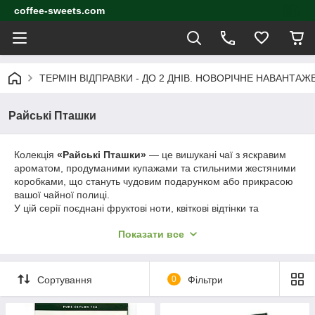
coffee-sweets.com
ТЕРМІН ВІДПРАВКИ - ДО 2 ДНІВ. НОВОРІЧНЕ НАВАНТА
Райські Пташки
Колекція
«Райські Пташки»
— це вишукані чаї з яскравим
ароматом, продуманими купажами та стильними жестяними
коробками, що стануть чудовим подарунком або прикрасою
вашої чайної полиці.
У цій серії поєднані фруктові ноти, квіткові відтінки та
класичний чорний або зелений чай, що створює неповторний
Показати все
смаковий характер кожного виду.
Обирайте свій настрій у чашці — освіжаючий, солодкуватий,
ягідний чи традиційний.
Сортування
0
Фільтри